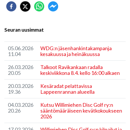
Seuran uusimmat
05.06.2026
WDG:n jäsenhankintakampanja
11.04
kesakuussa ja heinäkuussa
26.03.2026
Talkoot Ravikankaan radalla
20.05
keskiviikkona 8.4. kello 16:00 alkaen
20.03.2026
Kesäradat pelattavissa
19.36
Lappeenrannan alueella
04.03.2026
Kutsu Willimiehen Disc Golf ry:n
20.26
sääntömääräiseen kevätkokoukseen
2026
17.02.2026
Willimiehen Disc Golf ry:n kilpailut ja