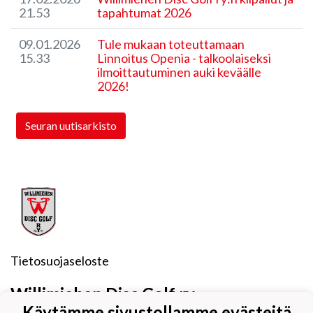
21.53
tapahtumat 2026
09.01.2026
Tule mukaan toteuttamaan
15.33
Linnoitus Openia - talkoolaiseksi
ilmoittautuminen auki keväälle
2026!
Seuran uutisarkisto
Tietosuojaseloste
Willimiehen Disc Golf ry
Käytämme sivustollamme evästeitä