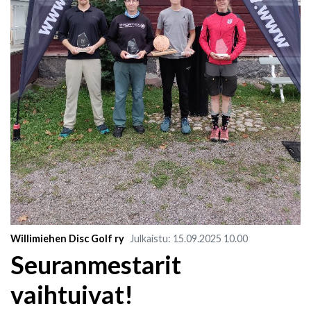
Willimiehen Disc Golf ry
Julkaistu
:
15.09.2025
10.00
Seuranmestarit
vaihtuivat!