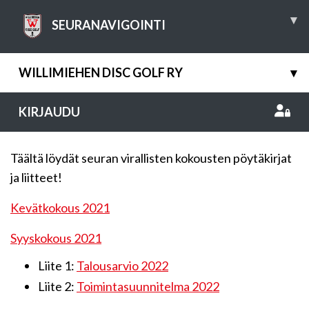
▾
SEURANAVIGOINTI
WILLIMIEHEN DISC GOLF RY
▾
KIRJAUDU
Täältä löydät seuran virallisten kokousten pöytäkirjat
ja liitteet!
Kevätkokous 2021
Syyskokous 2021
Liite 1:
Talousarvio 2022
Liite 2:
Toimintasuunnitelma 2022