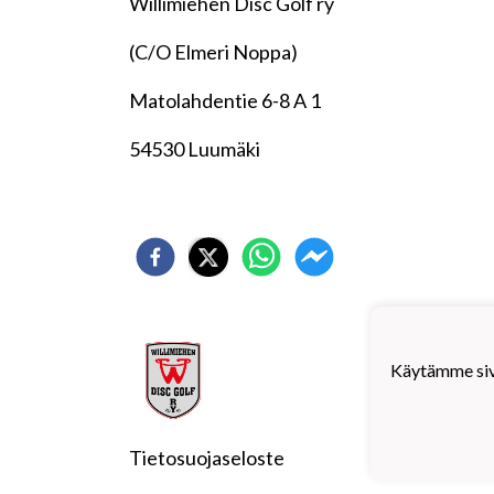
Willimiehen Disc Golf ry
(C/O Elmeri Noppa)
Matolahdentie 6-8 A 1
54530 Luumäki
Will
Käytämme sivu
Etelä
Tietosuojaseloste