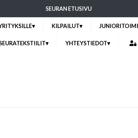
SEURAN ETUSIVU
YRITYKSILLE
▾
KILPAILUT
▾
JUNIORITOIM
SEURATEKSTIILIT
▾
YHTEYSTIEDOT
▾