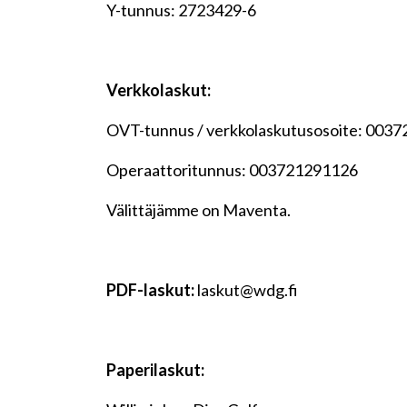
Y-tunnus: 2723429-6
Verkkolaskut:
OVT-tunnus / verkkolaskutusosoite: 003
Operaattoritunnus: 003721291126
Välittäjämme on Maventa.
PDF-laskut:
laskut@wdg.fi
Paperilaskut: