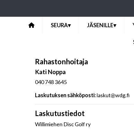
SEURA
▾
JÄSENILLE
▾
Rahastonhoitaja
Kati Noppa
040 748 3645
Laskutuksen sähköposti:
laskut@wdg.fi
Laskutustiedot
Willimiehen Disc Golf ry