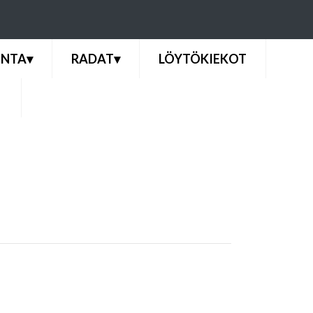
INTA
▾
RADAT
▾
LÖYTÖKIEKOT