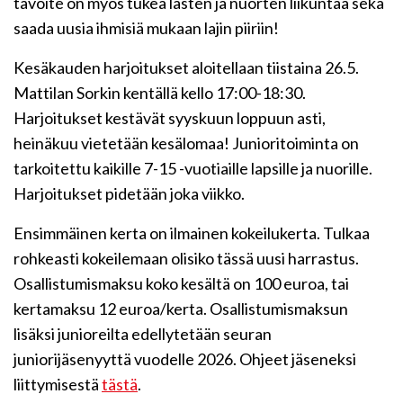
tavoite on myös tukea lasten ja nuorten liikuntaa sekä
saada uusia ihmisiä mukaan lajin piiriin!
Kesäkauden harjoitukset aloitellaan tiistaina 26.5.
Mattilan Sorkin kentällä kello 17:00-18:30.
Harjoitukset kestävät syyskuun loppuun asti,
heinäkuu vietetään kesälomaa! Junioritoiminta on
tarkoitettu kaikille 7-15 -vuotiaille lapsille ja nuorille.
Harjoitukset pidetään joka viikko.
Ensimmäinen kerta on ilmainen kokeilukerta. Tulkaa
rohkeasti kokeilemaan olisiko tässä uusi harrastus.
Osallistumismaksu koko kesältä on 100 euroa, tai
kertamaksu 12 euroa/kerta. Osallistumismaksun
lisäksi junioreilta edellytetään seuran
juniorijäsenyyttä vuodelle 2026. Ohjeet jäseneksi
liittymisestä
tästä
.