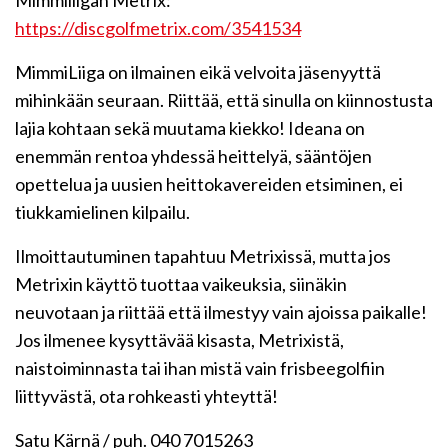
Mimmiliigan Metrix:
https://discgolfmetrix.com/3541534
MimmiLiiga on ilmainen eikä velvoita jäsenyyttä
mihinkään seuraan. Riittää, että sinulla on kiinnostusta
lajia kohtaan sekä muutama kiekko! Ideana on
enemmän rentoa yhdessä heittelyä, sääntöjen
opettelua ja uusien heittokavereiden etsiminen, ei
tiukkamielinen kilpailu.
Ilmoittautuminen tapahtuu Metrixissä, mutta jos
Metrixin käyttö tuottaa vaikeuksia, siinäkin
neuvotaan ja riittää että ilmestyy vain ajoissa paikalle!
Jos ilmenee kysyttävää kisasta, Metrixistä,
naistoiminnasta tai ihan mistä vain frisbeegolfiin
liittyvästä, ota rohkeasti yhteyttä!
Satu Kärnä / puh. 040 7015263