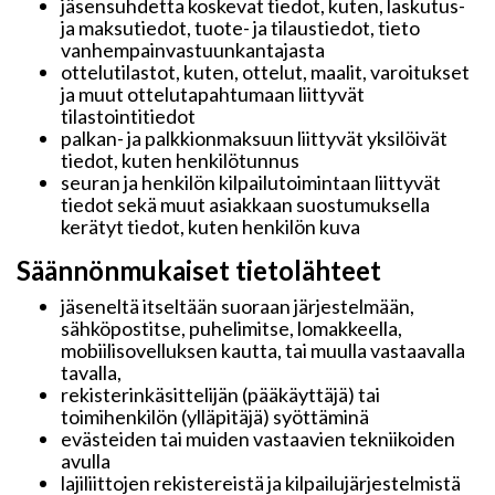
jäsensuhdetta koskevat tiedot, kuten, laskutus-
ja maksutiedot, tuote- ja tilaustiedot, tieto
vanhempainvastuunkantajasta
ottelutilastot, kuten, ottelut, maalit, varoitukset
ja muut ottelutapahtumaan liittyvät
tilastointitiedot
palkan- ja palkkionmaksuun liittyvät yksilöivät
tiedot, kuten henkilötunnus
seuran ja henkilön kilpailutoimintaan liittyvät
tiedot sekä muut asiakkaan suostumuksella
kerätyt tiedot, kuten henkilön kuva
Säännönmukaiset tietolähteet
jäseneltä itseltään suoraan järjestelmään,
sähköpostitse, puhelimitse, lomakkeella,
mobiilisovelluksen kautta, tai muulla vastaavalla
tavalla,
rekisterinkäsittelijän (pääkäyttäjä) tai
toimihenkilön (ylläpitäjä) syöttäminä
evästeiden tai muiden vastaavien tekniikoiden
avulla
lajiliittojen rekistereistä ja kilpailujärjestelmistä