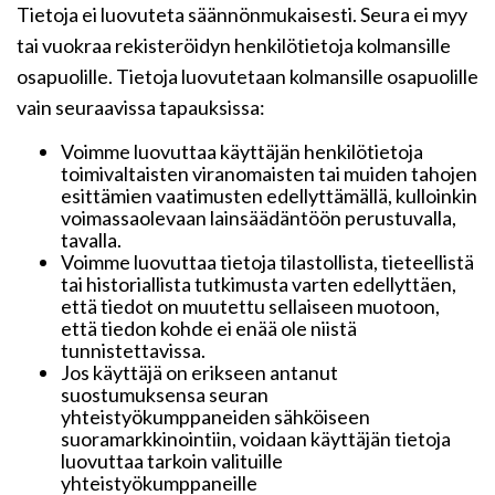
Tietoja ei luovuteta säännönmukaisesti. Seura ei myy
tai vuokraa rekisteröidyn henkilötietoja kolmansille
osapuolille. Tietoja luovutetaan kolmansille osapuolille
vain seuraavissa tapauksissa:
Voimme luovuttaa käyttäjän henkilötietoja
toimivaltaisten viranomaisten tai muiden tahojen
esittämien vaatimusten edellyttämällä, kulloinkin
voimassaolevaan lainsäädäntöön perustuvalla,
tavalla.
Voimme luovuttaa tietoja tilastollista, tieteellistä
tai historiallista tutkimusta varten edellyttäen,
että tiedot on muutettu sellaiseen muotoon,
että tiedon kohde ei enää ole niistä
tunnistettavissa.
Jos käyttäjä on erikseen antanut
suostumuksensa seuran
yhteistyökumppaneiden sähköiseen
suoramarkkinointiin, voidaan käyttäjän tietoja
luovuttaa tarkoin valituille
yhteistyökumppaneille