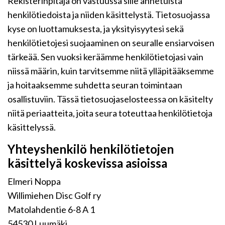
Rekisterinpitäjä on vastuussa sille annetuista
henkilötiedoista ja niiden käsittelystä. Tietosuojassa
kyse on luottamuksesta, ja yksityisyytesi sekä
henkilötietojesi suojaaminen on seuralle ensiarvoisen
tärkeää. Sen vuoksi keräämme henkilötietojasi vain
niissä määrin, kuin tarvitsemme niitä ylläpitääksemme
ja hoitaaksemme suhdetta seuran toimintaan
osallistuviin. Tässä tietosuojaselosteessa on käsitelty
niitä periaatteita, joita seura toteuttaa henkilötietoja
käsittelyssä.
Yhteyshenkilö henkilötietojen
käsittelyä koskevissa asioissa
Elmeri Noppa
Willimiehen Disc Golf ry
Matolahdentie 6-8 A 1
54530 Luumäki