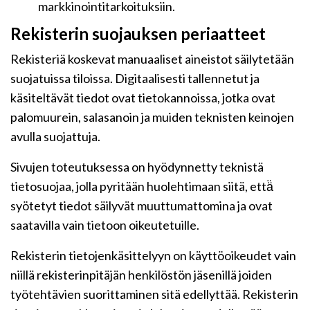
markkinointitarkoituksiin.
Rekisterin suojauksen periaatteet
Rekisteriä koskevat manuaaliset aineistot säilytetään
suojatuissa tiloissa. Digitaalisesti tallennetut ja
käsiteltävät tiedot ovat tietokannoissa, jotka ovat
palomuurein, salasanoin ja muiden teknisten keinojen
avulla suojattuja.
Sivujen toteutuksessa on hyödynnetty teknistä
tietosuojaa, jolla pyritään huolehtimaan siitä, että̈
syötetyt tiedot säilyvät muuttumattomina ja ovat
saatavilla vain tietoon oikeutetuille.
Rekisterin tietojenkäsittelyyn on käyttöoikeudet vain
niillä rekisterinpitäjän henkilöstön jäsenillä joiden
työtehtävien suorittaminen sitä edellyttää. Rekisterin