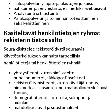
Tulospalvelun ylläpito ja tilastojen julkaisu
Sähköinen jäsenviestintä, esimerkiksi webbisivut
Analysointi ja tilastointi
Asiakaspalvelun ja toiminnan toteuttaminen
sekä kehittäminen
Käsiteltävät henkilötietojen ryhmät,
rekisterin tietosisältö
Seura käsittelee rekisteröidystä seuraavia
käyttötarkoituksen kannalta tarpeellisia
henkilötietoja tai henkilötietojen ryhmiä:
yhteystiedot, kuten nimi, osoite,
puhelinnumerot, sähköpostiosoitteet,
rekisteröitymistiedot, kuten käyttäjätunnus,
nimimerkki, salasana ja muu mahdollinen yksilöivä
tunnus,
demografiatiedot, kuten ikä, sukupuoli ja
äidinkieli,
mahdolliset luvat ja suostumukset