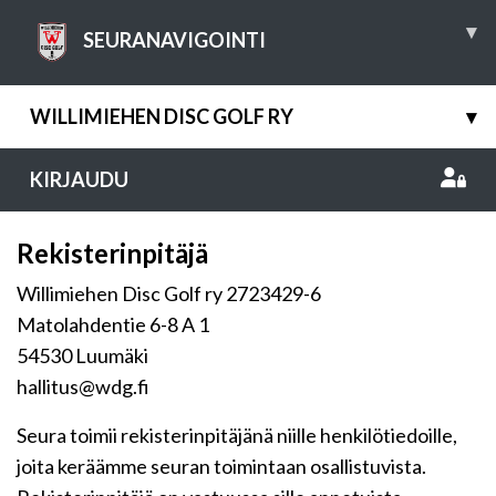
▾
SEURANAVIGOINTI
WILLIMIEHEN DISC GOLF RY
▾
KIRJAUDU
Rekisterinpitäjä
Willimiehen Disc Golf ry 2723429-6
Matolahdentie 6-8 A 1
54530 Luumäki
hallitus@wdg.fi
Seura toimii rekisterinpitäjänä niille henkilötiedoille,
joita keräämme seuran toimintaan osallistuvista.