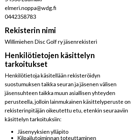
elmeri.noppa@wdg.fi
0442358783
Rekisterin nimi
Willimiehen Disc Golf ry jäsenrekisteri
Henkilötietojen käsittelyn
tarkoitukset
Henkilötietoja käsitellään rekisteröidyn
suostumuksen taikka seuran ja jäsenen välisen
jäsensuhteen taikka muun asiallisen yhteyden
perusteella, jolloin lainmukainen käsittelyperuste on
rekisterinpitäjän oikeutettu etu, etenkin seuraaviin
käsittelyn tarkoituksiin:
Jäsenyyksien ylläpito
Kilpailutoiminnan toteuttaminen