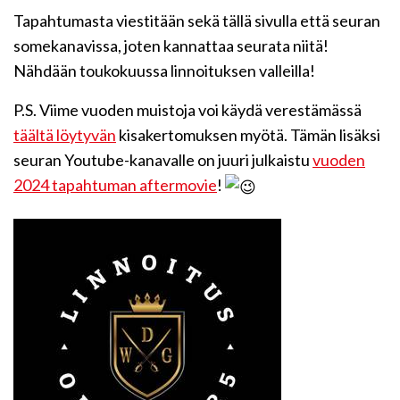
Tapahtumasta viestitään sekä tällä sivulla että seuran
somekanavissa, joten kannattaa seurata niitä!
Nähdään toukokuussa linnoituksen valleilla!
P.S. Viime vuoden muistoja voi käydä verestämässä
täältä löytyvän
kisakertomuksen myötä. Tämän lisäksi
seuran Youtube-kanavalle on juuri julkaistu
vuoden
2024 tapahtuman aftermovie
!