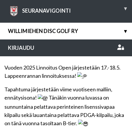
▾
SEURANAVIGOINTI
WILLIMIEHEN DISC GOLF RY
▾
KIRJAUDU
Vuoden 2025 Linnoitus Open järjestetään 17.-18.5.
Lappeenrannan linnoituksessa!
Tapahtuma järjestetään viime vuotiseen malliin,
ennätysisona!
Tänäkin vuonna luvassa on
sunnuntaina pelattava perinteinen lisenssivapaa
kilpailu sekä lauantaina pelattava PDGA-kilpailu, joka
on tänä vuonna tasoltaan B-tier.