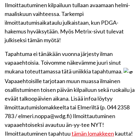
Ilmoittautuminen kilpailuun tullaan avaamaan helmi-
maaliskuun vaihteessa. Tarkempi
ilmoittautumisaikataulu julkaistaan, kun PDGA-
hakemus hyväksytään. Myös Metrix-sivut
tulevat
julkiseksi tämän myötä!
Tapahtuma ei tänäkään vuonna järjesty ilman
vapaaehtoisia. Toivomme näkevämme juuri sinut
mukana toteuttamassa tätä uniikkia tapahtumaa.
Vapaaehtoisille tarjotaan muun muassa ilmainen
osallistuminen toisen päivän kilpailuun sekä ruokailu ja
eväät talkoopäivien aikana. Lisää infoa löytyy
ilmoittautumislomakkeelta tai Elmeriltä (p. 044 2358
783 / elmeri.noppa@wdg.fi) Ilmoittautuminen
vapaaehtoiseksi avautuu än-yy-tee NYT!
Ilmoittautuminen tapahtuu
tämän lomakkeen
kautta!