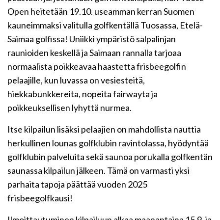
Open heitetään 19.10. useamman kerran Suomen
kauneimmaksi valitulla golfkentällä Tuosassa, Etelä-
Saimaa golfissa! Uniikki ympäristö salpalinjan
raunioiden keskellä ja Saimaan rannalla tarjoaa
normaalista poikkeavaa haastetta frisbeegolfin
pelaajille, kun luvassa on vesiesteitä,
hiekkabunkkereita, nopeita fairwayta ja
poikkeuksellisen lyhyttä nurmea.
Itse kilpailun lisäksi pelaajien on mahdollista nauttia
herkullinen lounas golfklubin ravintolassa, hyödyntää
golfklubin palveluita sekä saunoa porukalla golfkentän
saunassa kilpailun jälkeen. Tämä on varmasti yksi
parhaita tapoja päättää vuoden 2025
frisbeegolfkausi!
Ilmoittautuminen kilpailuun alkaa maanantaina 15.9. ja